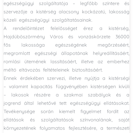
egészségügyi szolgáltatója – legfőbb színtere és
szervezője a kistérség alacsony kockázatú, lakosság
közeli egészségügyi szolgáltatásainak.
A rendelőintézet felelősséget érez a kistérség,
Hajdúböszörmény Város és vonzáskörzete 36000
fős lakossága egészségének megőrzéséért,
megromlott egészségi állapotának helyreállításáért,
romlási ütemének lassításáért, illetve az emberhez
méltó eltávozás feltételeinek biztosításáért.
Ennek érdekében szervezi, illetve nyújtja a kistérségi
– valamint kapacitás függvényében kistérségen kívüli
– lakosok részére a szakmai szabályok és a
jogrend által lehetővé tett egészségügyi ellátásokat.
Tevékenysége során kiemelt figyelmet fordít az
ellátások és szolgáltatások színvonalának, saját
környezetének folyamatos fejlesztésére, a természeti