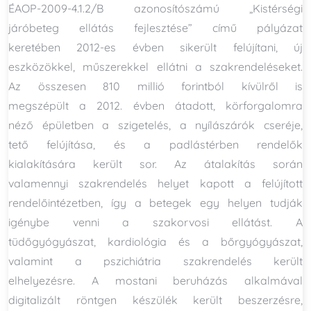
ÉAOP-2009-4.1.2/B azonosítószámú „Kistérségi
járóbeteg ellátás fejlesztése” című pályázat
keretében 2012-es évben sikerült felújítani, új
eszközökkel, műszerekkel ellátni a szakrendeléseket.
Az összesen 810 millió forintból kívülről is
megszépült a 2012. évben átadott, körforgalomra
néző épületben a szigetelés, a nyílászárók cseréje,
tető felújítása, és a padlástérben rendelők
kialakítására került sor. Az átalakítás során
valamennyi szakrendelés helyet kapott a felújított
rendelőintézetben, így a betegek egy helyen tudják
igénybe venni a szakorvosi ellátást. A
tüdőgyógyászat, kardiológia és a bőrgyógyászat,
valamint a pszichiátria szakrendelés került
elhelyezésre. A mostani beruházás alkalmával
digitalizált röntgen készülék került beszerzésre,