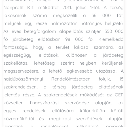
Nonprofit Kft. működtet 2011. július 1-től. A térség
lakosainak száma megközelíti a 36 000 főt,
melynek egy része halmozottan hátrányos helyzetű.
Az éves betegforgalom alapellátás szintjén 350 000
fő járóbeteg ellátásban 98 000 fő. Kiemelkedő
fontosságú, hogy a terület lakosai számára, az
egészségügyi ellátások, különösen a járóbeteg
szakellátás, lehetőség szerint helyben kerüljenek
megszervezésre, a lehető legkevesebb utazással. A
hajdúböszörményi Rendelőintézetben folyik, 15
szakrendelésen, a térség járóbeteg ellátásának
jelentős része. A szakrendelések működését az OEP
közvetlen finanszírozási szerződése alapján, az
egyes rendelések ellátására külön-külön kötött
közreműködői és megbízási szerződések alapján
végezzük a rendeléseket működtető orvosok