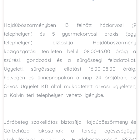
Hajdúböszörményben 13 felnőtt háziorvosi (9
telephelyen) és 5 gyermekorvosi praxis (egy
telephelyen) biztosítja Hajdúböszörmény
közigazgatási területén belül 08.00-16.00 óráig a
szűrési, gondozási és a sürgősségi feladatokat.
Ügyeleti, sürgősségi ellátást 16.00-08.00 óráig,
hétvégén és ünnepnapokon a nap 24 órájában, az
Orvos Ügyelet Kft által működtetett orvosi ügyeleten,
a Kálvin téri telephelyen vehető igénybe.
Járóbeteg szakellátás biztosítja Hajdúböszörmény és
Görbeháza lakosainak a térség egészségügyi
szakellátását, melyet a „Hajdúböszörmény” ESZ-V