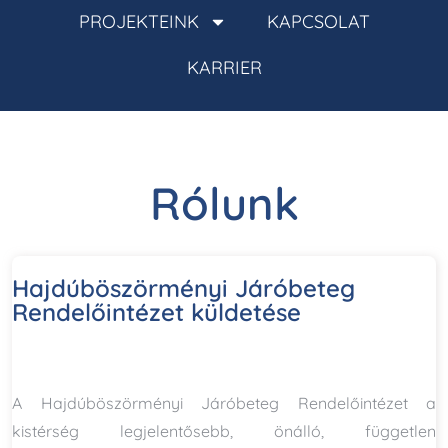
PROJEKTEINK
KAPCSOLAT
KARRIER
Rólunk
Hajdúböszörményi Járóbeteg
Rendelőintézet küldetése
A Hajdúböszörményi Járóbeteg Rendelőintézet a
kistérség legjelentősebb, önálló, független