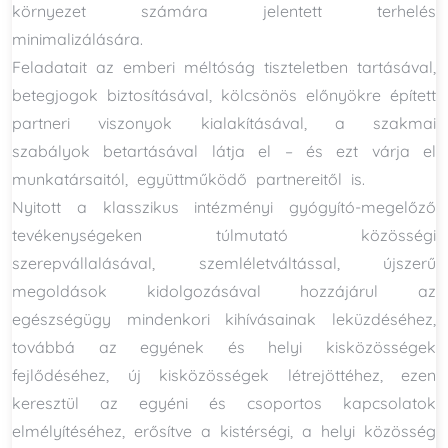
környezet számára jelentett terhelés
minimalizálására.
Feladatait az emberi méltóság tiszteletben tartásával,
betegjogok biztosításával, kölcsönös előnyökre épített
partneri viszonyok kialakításával, a szakmai
szabályok betartásával látja el – és ezt várja el
munkatársaitól, együttműködő partnereitől is.
Nyitott a klasszikus intézményi gyógyító-megelőző
tevékenységeken túlmutató közösségi
szerepvállalásával, szemléletváltással, újszerű
megoldások kidolgozásával hozzájárul az
egészségügy mindenkori kihívásainak leküzdéséhez,
továbbá az egyének és helyi kisközösségek
fejlődéséhez, új kisközösségek létrejöttéhez, ezen
keresztül az egyéni és csoportos kapcsolatok
elmélyítéséhez, erősítve a kistérségi, a helyi közösség