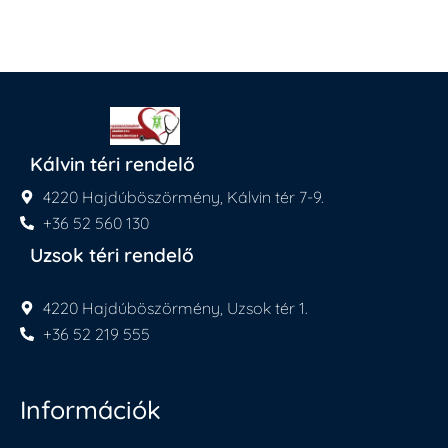
Kálvin téri rendelő
4220 Hajdúböszörmény, Kálvin tér 7-9.
+36 52 560 130
Uzsok téri rendelő
4220 Hajdúböszörmény, Uzsok tér 1.
+36 52 219 555
Információk