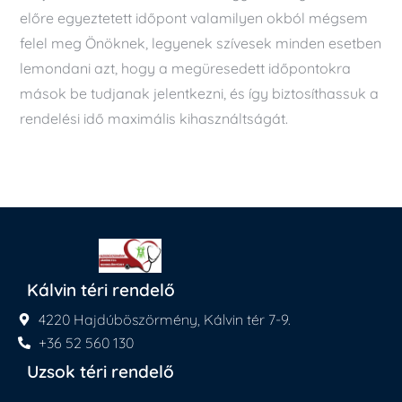
előre egyeztetett időpont valamilyen okból mégsem
felel meg Önöknek, legyenek szívesek minden esetben
lemondani azt, hogy a megüresedett időpontokra
mások be tudjanak jelentkezni, és így biztosíthassuk a
rendelési idő maximális kihasználtságát.
Kálvin téri rendelő
4220 Hajdúböszörmény, Kálvin tér 7-9.
+36 52 560 130
Uzsok téri rendelő