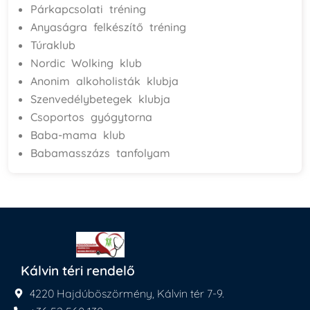
Párkapcsolati tréning
Anyaságra felkészítő tréning
Túraklub
Nordic Wolking klub
Anonim alkoholisták klubja
Szenvedélybetegek klubja
Csoportos gyógytorna
Baba-mama klub
Babamasszázs tanfolyam
Kálvin téri rendelő
4220 Hajdúböszörmény, Kálvin tér 7-9.