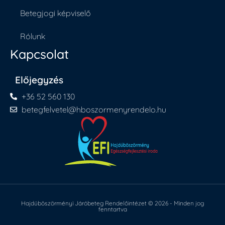
Betegjogi képviselő
Rólunk
Kapcsolat
Előjegyzés
+36 52 560 130
betegfelvetel@hboszormenyrendelo.hu
Hajdúböszörményi Járóbeteg Rendelőintézet © 2026 - Minden jog
fenntartva