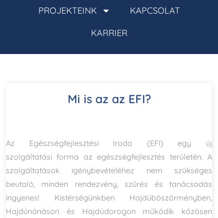
PROJEKTEINK
KAPCSOLAT
KARRIER
Mi is az az EFI?
Az Egészségfejlesztési Iroda (EFI) egy új
szolgáltatási forma az egészségfejlesztés területén. A
szolgáltatások igénybevételéhez nem szükséges
beutaló, minden rendezvény, szűrés és tanácsadás
ingyenes! Kistérségünkben Hajdúböszörményben,
Hajdúnánáson és Hajdúdorogon működik közösen