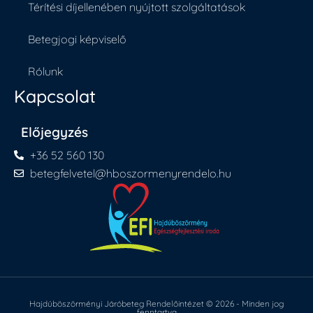
Térítési díjellenében nyújtott szolgáltatások
Betegjogi képviselő
Rólunk
Kapcsolat
Előjegyzés
+36 52 560 130
betegfelvetel@hboszormenyrendelo.hu
Hajdúböszörményi Járóbeteg Rendelőintézet © 2026 - Minden jog
fenntartva