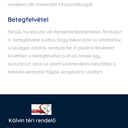
rendelési idő maximális kihasználtságát.
Betegfelvétel
Kérjük, ha először jár Rendelőintézetünkben, forduljon
a betegfelvétel pultba, hogy bekerüljön az ellátáshoz
szükséges adatok rendszerbe. A páciens felvételét
követően a betegfelvételi pult ad önnek egy
sorszámot, ahol az adott szakrendelés beszólítja a
behívón keresztül fogják vizsgálatra szólítani.
Kálvin téri rendelő