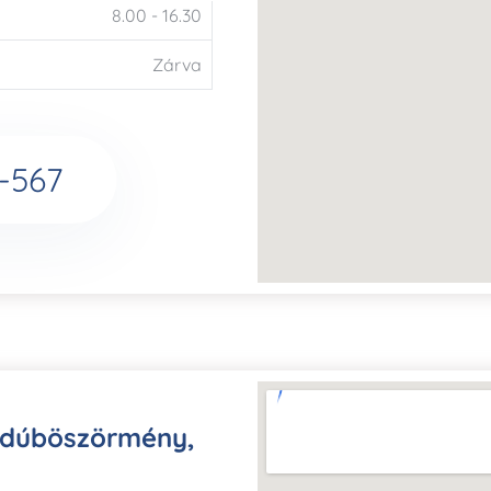
8.00 - 16.30
Zárva
-567
jdúböszörmény,