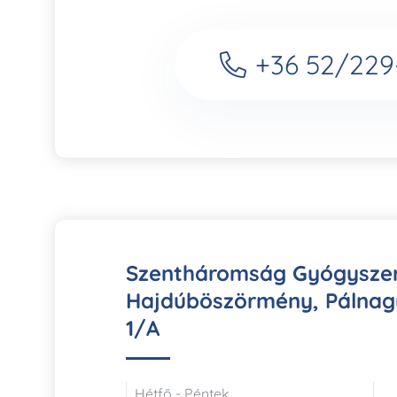
+36 52/229
Szentháromság Gyógyszer
Hajdúböszörmény, Pálnag
1/A
Hétfő - Péntek