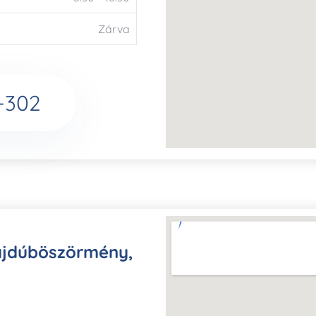
Zárva
-302
ajdúböszörmény,