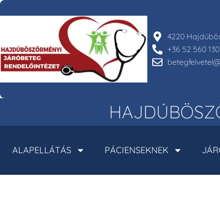
4220 Hajdúbös
+36 52 560 130
betegfelvete
HAJDÚBÖSZÖ
ALAPELLÁTÁS
PÁCIENSEKNEK
JÁR