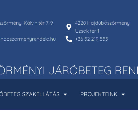
zörmény, Kálvin tér 7-9
4220 Hajdúböszörmény,
Uzsok tér 1
l@hboszormenyrendelo.hu
+36 52 219 555
RMÉNYI JÁRÓBETEG REN
ÓBETEG SZAKELLÁTÁS
PROJEKTEINK