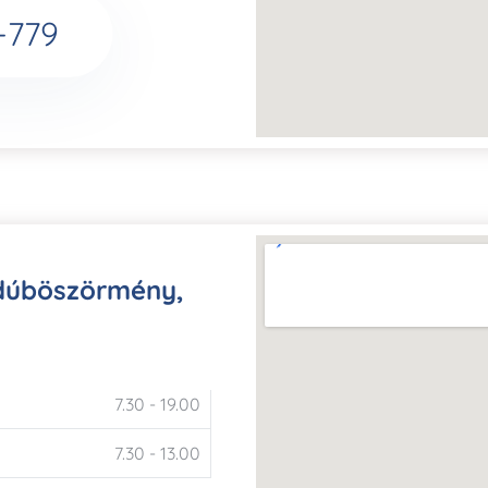
-779
jdúböszörmény,
7.30 - 19.00
7.30 - 13.00