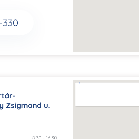
-330
tár-
y Zsigmond u.
8.30 - 16.30