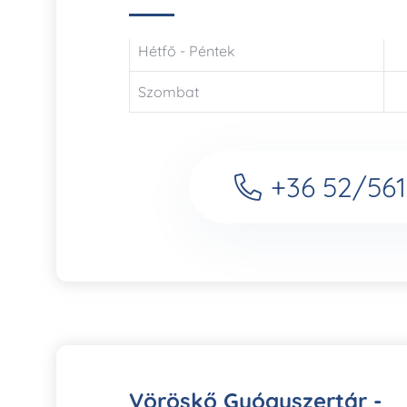
Hétfő - Péntek
Szombat
+36 52/561
Vöröskő Gyógyszertár -