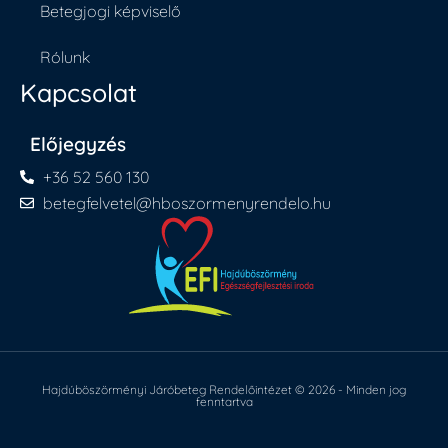
Betegjogi képviselő
Rólunk
Kapcsolat
Előjegyzés
+36 52 560 130
betegfelvetel@hboszormenyrendelo.hu
Hajdúböszörményi Járóbeteg Rendelőintézet © 2026 - Minden jog
fenntartva