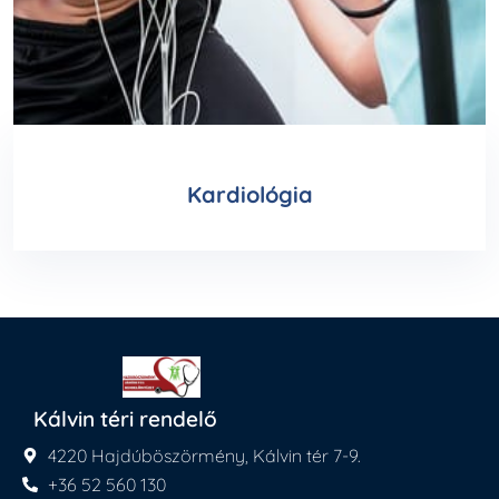
Kardiológia
Kálvin téri rendelő
4220 Hajdúböszörmény, Kálvin tér 7-9.
+36 52 560 130