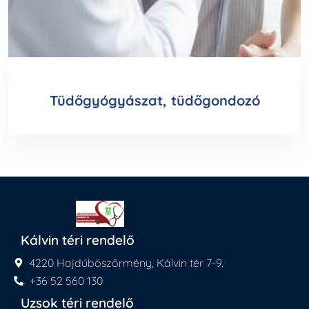
Tüdőgyógyászat, tüdőgondozó
Kálvin téri rendelő
4220 Hajdúböszörmény, Kálvin tér 7-9.
+36 52 560 130
Uzsok téri rendelő