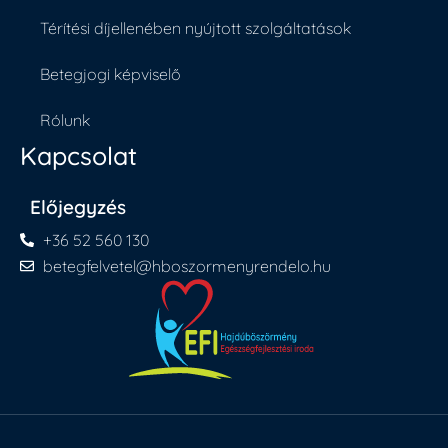
Térítési díjellenében nyújtott szolgáltatások
Betegjogi képviselő
Rólunk
Kapcsolat
Előjegyzés
+36 52 560 130
betegfelvetel@hboszormenyrendelo.hu