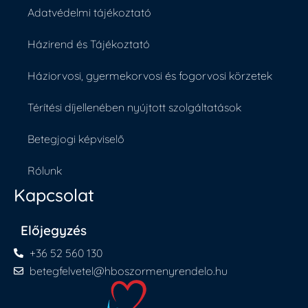
Adatvédelmi tájékoztató
Házirend és Tájékoztató
Háziorvosi, gyermekorvosi és fogorvosi körzetek
Térítési díjellenében nyújtott szolgáltatások
Betegjogi képviselő
Rólunk
Kapcsolat
Előjegyzés
+36 52 560 130
betegfelvetel@hboszormenyrendelo.hu