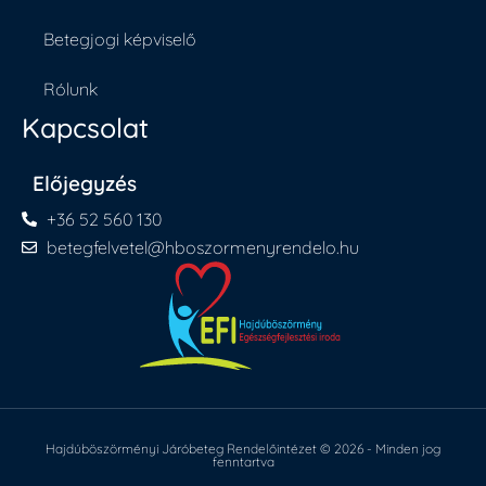
Betegjogi képviselő
Rólunk
Kapcsolat
Előjegyzés
+36 52 560 130
betegfelvetel@hboszormenyrendelo.hu
Hajdúböszörményi Járóbeteg Rendelőintézet © 2026 - Minden jog
fenntartva